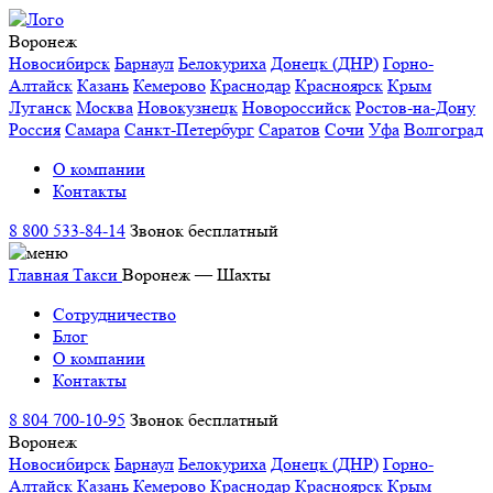
Воронеж
Новосибирск
Барнаул
Белокуриха
Донецк (ДНР)
Горно-
Алтайск
Казань
Кемерово
Краснодар
Красноярск
Крым
Луганск
Москва
Новокузнецк
Новороссийск
Ростов-на-Дону
Россия
Самара
Санкт-Петербург
Саратов
Сочи
Уфа
Волгоград
О компании
Контакты
8 800 533-84-14
Звонок бесплатный
Главная
Такси
Воронеж — Шахты
Сотрудничество
Блог
О компании
Контакты
8 804 700-10-95
Звонок бесплатный
Воронеж
Новосибирск
Барнаул
Белокуриха
Донецк (ДНР)
Горно-
Алтайск
Казань
Кемерово
Краснодар
Красноярск
Крым